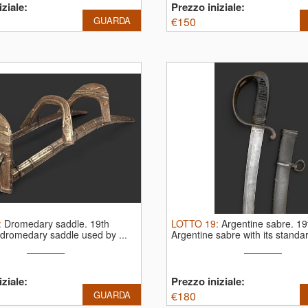
ziale:
Prezzo iniziale:
GUARDA
€
150
:
Dromedary saddle. 19th
LOTTO
19
:
Argentine sabre. 19
 dromedary saddle used by ...
Argentine sabre with its standar
ziale:
Prezzo iniziale:
GUARDA
€
180