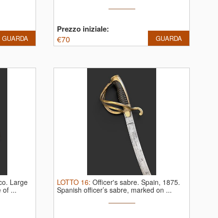
brass ...
Prezzo iniziale:
GUARDA
€
70
GUARDA
co.
Large
LOTTO
16
:
Officer's sabre. Spain, 1875.
of ...
Spanish officer’s sabre, marked on ...