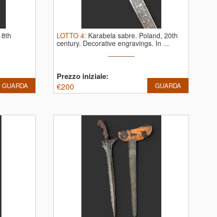
18th
LOTTO
4
:
Karabela sabre. Poland, 20th
m
century. Decorative engravings. In ...
Prezzo iniziale:
GUARDA
€
200
GUARDA