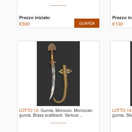
good ...
Prezzo iniziale:
Prezzo ini
€
300
GUARDA
€
100
LOTTO
13
:
Gumia, Morocco.
Moroccan
LOTTO
14
gumia. Brass scabbard. Various ...
gumia. Sil