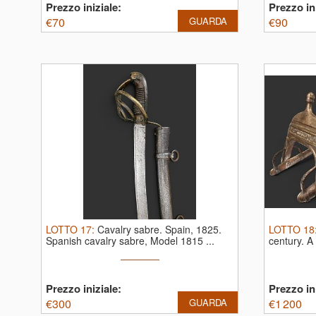
Prezzo iniziale:
Prezzo ini
€
70
GUARDA
€
90
LOTTO
17
:
Cavalry sabre. Spain, 1825.
LOTTO
18
Spanish cavalry sabre, Model 1815 ...
century.
A
Prezzo iniziale:
Prezzo ini
€
300
GUARDA
€
1 200