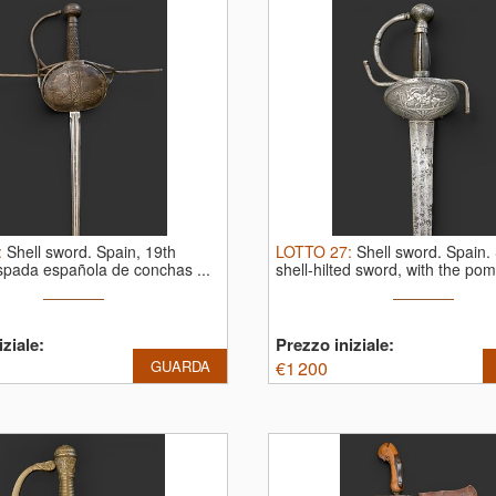
:
Shell sword. Spain, 19th
LOTTO
27
:
Shell sword. Spain.
spada española de conchas ...
shell-hilted sword, with the pom
ziale:
Prezzo iniziale:
GUARDA
€
1 200