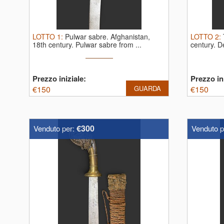
LOTTO
1
:
Pulwar sabre. Afghanistan,
LOTTO
2
:
18th century.
Pulwar sabre from ...
century. D
Prezzo iniziale:
Prezzo ini
€
150
GUARDA
€
150
€300
Venduto per:
Venduto p