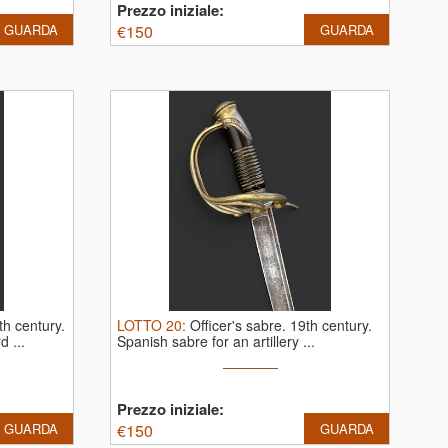
Prezzo iniziale:
GUARDA
€
150
GUARDA
th century.
LOTTO
20
:
Officer's sabre. 19th century.
d ...
Spanish sabre for an artillery ...
Prezzo iniziale:
GUARDA
€
150
GUARDA