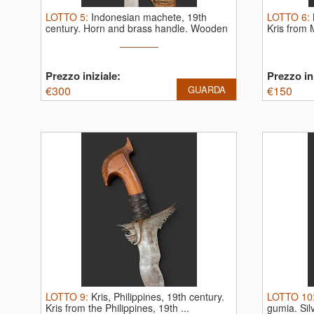
LOTTO
5
:
Indonesian machete, 19th
LOTTO
6
:
century. Horn and brass handle. Wooden
Kris from M
...
Prezzo iniziale:
Prezzo ini
€
300
GUARDA
€
150
LOTTO
9
:
Kris, Philippines, 19th century.
LOTTO
10
Kris from the Philippines, 19th ...
gumia. Sil