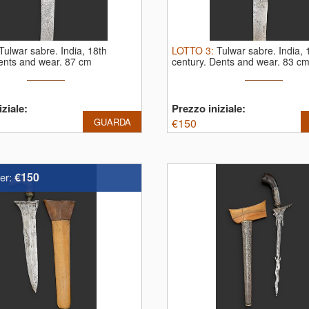
Tulwar sabre. India, 18th
LOTTO
3
:
Tulwar sabre. India, 
ents and wear. 87 cm
century. Dents and wear. 83 c
ziale:
Prezzo iniziale:
GUARDA
€
150
€150
er: