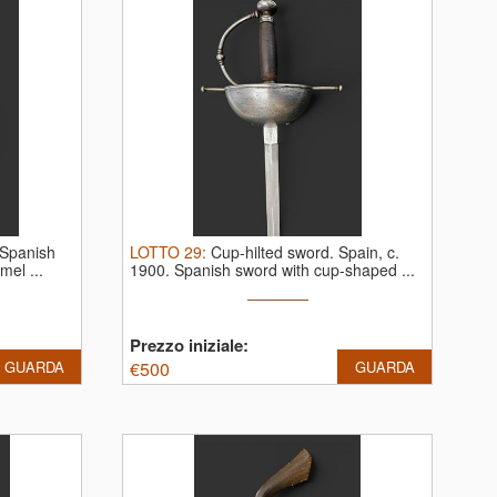
Spanish
LOTTO
29
:
Cup-hilted sword. Spain, c.
mel ...
1900.
Spanish sword with cup-shaped ...
Prezzo iniziale:
GUARDA
€
500
GUARDA