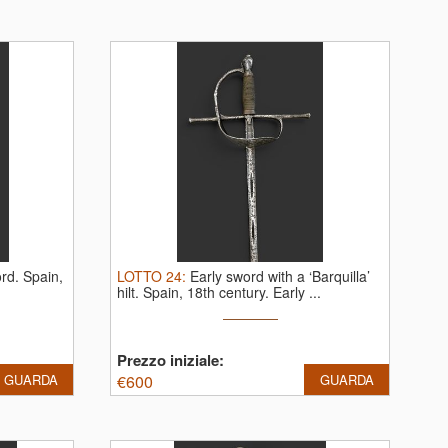
ord. Spain,
LOTTO
24
:
Early sword with a ‘Barquilla’
hilt. Spain, 18th century.
Early ...
Prezzo iniziale:
GUARDA
€
600
GUARDA