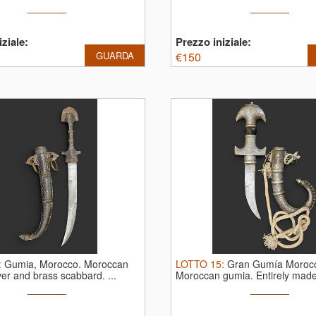
...
ziale:
Prezzo iniziale:
GUARDA
€
150
:
Gumia, Morocco.
Moroccan
LOTTO
15
:
Gran Gumía Moroc
ver and brass scabbard. ...
Moroccan gumia. Entirely made 