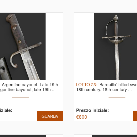
:
Argentine bayonet. Late 19th
LOTTO
23
:
‘Barquilla’ hilted sw
gentine bayonet, late 19th ...
18th century.
18th-century ...
ziale:
Prezzo iniziale:
GUARDA
€
800