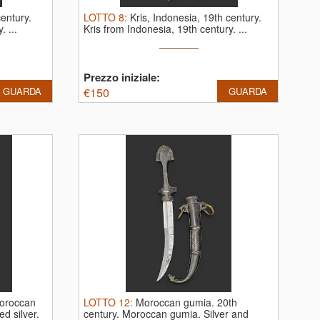
century.
LOTTO
8
:
Kris, Indonesia, 19th century.
 ...
Kris from Indonesia, 19th century. ...
Prezzo iniziale:
GUARDA
€
150
GUARDA
oroccan
LOTTO
12
:
Moroccan gumia. 20th
d silver.
century.
Moroccan gumia. Silver and