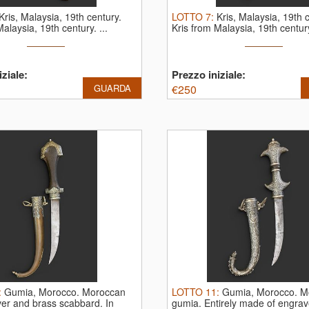
Kris, Malaysia, 19th century.
LOTTO
7
:
Kris, Malaysia, 19th 
alaysia, 19th century. ...
Kris from Malaysia, 19th century.
ziale:
Prezzo iniziale:
GUARDA
€
250
:
Gumia, Morocco.
Moroccan
LOTTO
11
:
Gumia, Morocco.
M
ver and brass scabbard. In
gumia. Entirely made of engrave