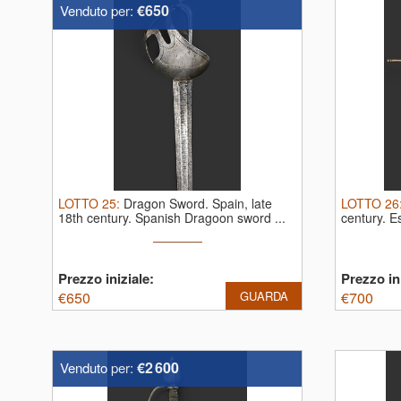
€650
Venduto per:
LOTTO
25
:
Dragon Sword. Spain, late
LOTTO
26
18th century.
Spanish Dragoon sword ...
century.
E
Prezzo iniziale:
Prezzo ini
€
650
GUARDA
€
700
€2 600
Venduto per: