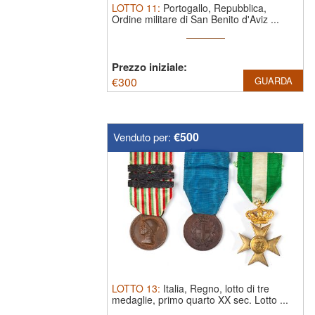
Bertolami Fine Art non risponde dell’operato del c
LOTTO
11
:
Portogallo, Repubblica,
TABELLA A
Ordine militare di San Benito d'Aviz ...
INCREMENTI AUTOMATICI
Importo offerta € Incremento automatico prestabil
0-99 5
Prezzo iniziale:
100-199 10
€
300
GUARDA
200-499 20
500-999 50
1.000-1.999 100
2.000-4.999 200
€500
Venduto per:
5.000-9.999 500
10.000-19.999 1.000
20.000-49.999 2.000
50.000+ 5.000
LOTTO
13
:
Italia, Regno, lotto di tre
medaglie, primo quarto XX sec.
Lotto ...