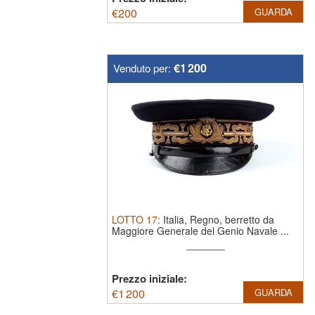
€
200
GUARDA
€1 200
Venduto per:
LOTTO
17
:
Italia, Regno, berretto da
Maggiore Generale del Genio Navale ...
Prezzo iniziale:
€
1 200
GUARDA