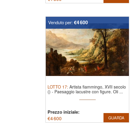
€4 600
Venduto per:
LOTTO
17
:
Artista fiammingo, XVII secolo
()
-
Paesaggio lacustre con figure.
Oli ...
Prezzo iniziale:
€
4 600
GUARDA