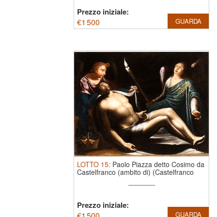
Prezzo iniziale:
€
1 500
GUARDA
LOTTO
15
:
Paolo Piazza detto Cosimo da
Castelfranco (ambito di) (Castelfranco
Veneto 1560 - Venezia 1620)
Prezzo iniziale:
€
1 500
GUARDA