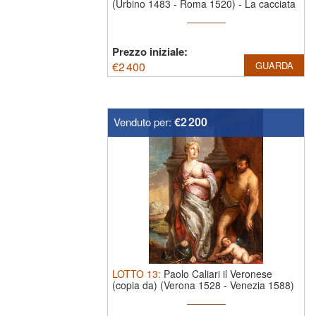
20
(Urbino 1483 - Roma 1520)
-
La cacciata
500-999
...
50
1.000-1.999
Prezzo iniziale:
100
€
2 400
GUARDA
2.000-4.999
200
5.000-9.999
500
€2 200
Venduto per:
10.000-19.999
1.000
20.000-49.999
2.000
50.000+
5.000
LOTTO
13
:
Paolo Caliari il Veronese
(copia da) (Verona 1528 - Venezia 1588)
-
A ...