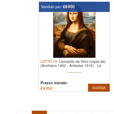
€8 000
Venduto per:
LOTTO
19
:
Leonardo da Vinci (copia da)
(Anchiano 1452 - Amboise 1519)
-
La
Gioconda
Prezzo iniziale:
€
4 000
GUARDA