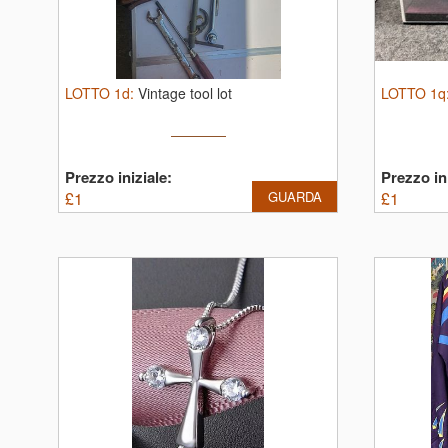
LOTTO
1d
:
Vintage tool lot
LOTTO
1q
Prezzo iniziale:
Prezzo ini
£
1
GUARDA
£
1