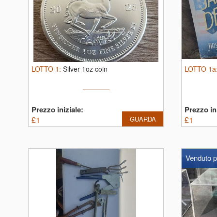
LOTTO
1
:
Silver 1oz coin
LOTTO
1a
Prezzo iniziale:
Prezzo ini
£
1
GUARDA
£
1
Venduto p