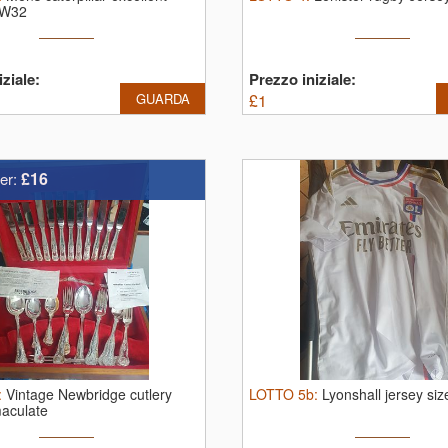
W32
ziale:
Prezzo iniziale:
GUARDA
£
1
£16
er:
:
Vintage Newbridge cutlery
LOTTO
5b
:
Lyonshall jersey si
aculate