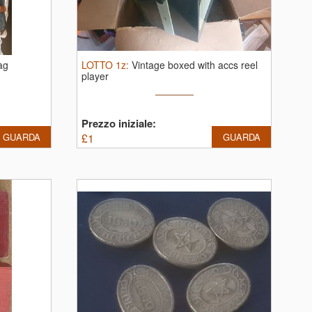
ag
LOTTO
1z
:
Vintage boxed with accs reel
player
Prezzo iniziale:
GUARDA
£
1
GUARDA