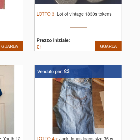
LOTTO
3
:
Lot of vintage 1830s tokens
Prezzo iniziale:
GUARDA
£
1
GUARDA
£3
Venduto per:
y.
Youth 12
LOTTO
4a
:
Jack Jones jeans size 36 w