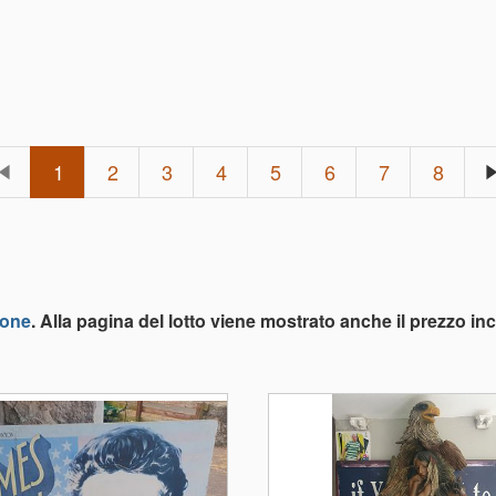
1
2
3
4
5
6
7
8
ione
. Alla pagina del lotto viene mostrato anche il prezzo i