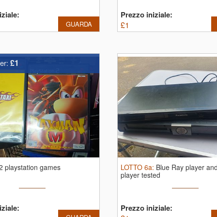
ziale:
Prezzo iniziale:
GUARDA
£
1
£1
er:
2 playstation games
LOTTO
6a
:
Blue Ray player an
player tested
ziale:
Prezzo iniziale: