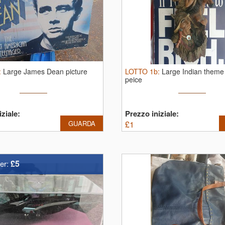
:
Large James Dean picture
LOTTO
1b
:
Large Indian theme
peice
ziale:
Prezzo iniziale:
GUARDA
£
1
£5
er: