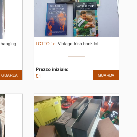
 hanging
LOTTO
1c
:
Vintage Irish book lot
Prezzo iniziale:
GUARDA
£
1
GUARDA