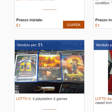
condition.
Prezzo iniziale:
Prezzo ini
£
1
GUARDA
£
1
£1
Venduto per:
Venduto p
LOTTO
5
:
3 playstation 2 games
LOTTO
5a
cased imm