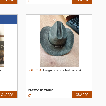
GUARDA
£
1
GUARDA
et
LOTTO
8
:
Large cowboy hat ceramic
Prezzo iniziale:
GUARDA
£
1
GUARDA