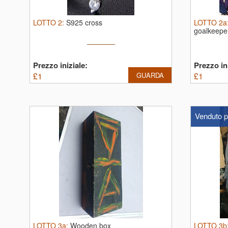
LOTTO
2
:
S925 cross
LOTTO
2a
goalkeepe
Prezzo iniziale:
Prezzo ini
£
1
GUARDA
£
1
Venduto p
LOTTO
3a
:
Wooden box
LOTTO
3b