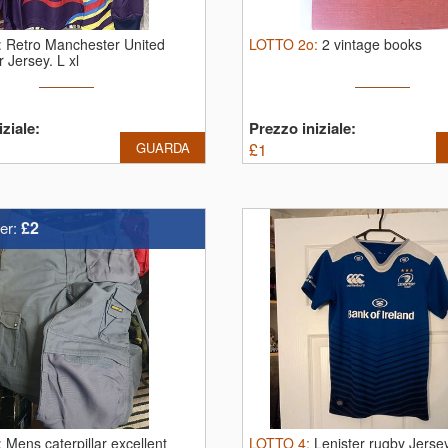
:
Retro Manchester United
LOTTO
2o
:
2 vintage books
r Jersey.
L xl
ziale:
Prezzo iniziale:
GUARDA
£
1
£2
er:
:
Mens caterpillar excellent
LOTTO
4
:
Lenister rugby Jerse