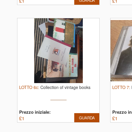
£
1
GUARDA
£
1
LOTTO
6c
:
Collection of vintage books
LOTTO
7
:
Prezzo iniziale:
Prezzo ini
£
1
GUARDA
£
1