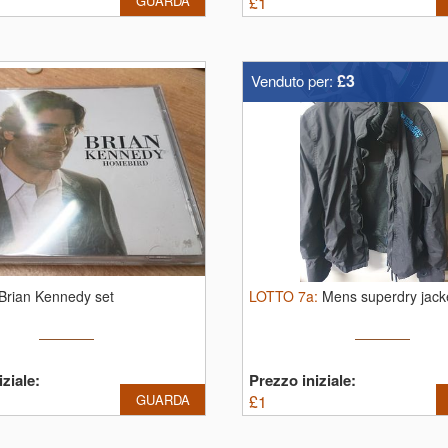
GUARDA
£
1
£3
Venduto per:
Brian Kennedy set
LOTTO
7a
:
Mens superdry jack
ziale:
Prezzo iniziale:
GUARDA
£
1