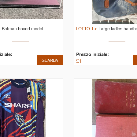
:
Batman boxed model
LOTTO
1u
:
Large ladies handb
ziale:
Prezzo iniziale:
GUARDA
£
1