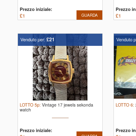
Prezzo iniziale:
Prezzo ini
£
1
GUARDA
£
1
£21
Venduto per:
Venduto p
LOTTO
5p
:
Vintage 17 jewels sekonda
LOTTO
6
:
watch
Prezzo iniziale:
Prezzo ini