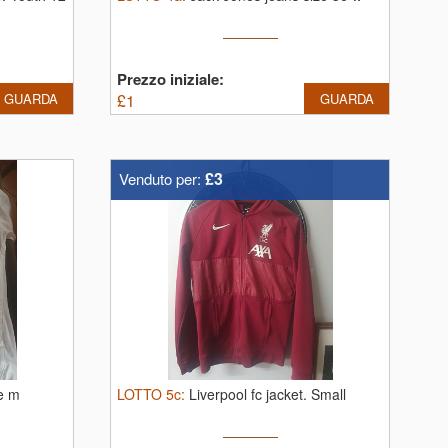
Prezzo iniziale:
GUARDA
£
1
GUARDA
£3
Venduto per:
ze m
LOTTO
5c
:
Liverpool fc jacket.
Small