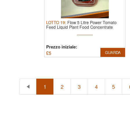
LOTTO
19
:
Flow 5 Litre Power Tomato
Feed Liquid Plant Food Concentrate
Prezzo iniziale:
£
5
GUARDA
1
2
3
4
5