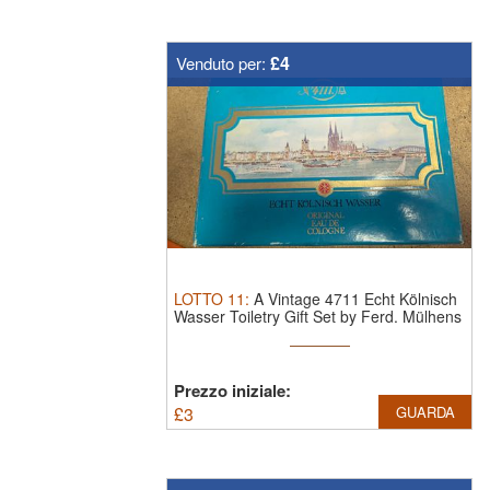
£4
Venduto per:
LOTTO
11
:
A Vintage 4711 Echt Kölnisch
Wasser Toiletry Gift Set by Ferd. Mülhens
Prezzo iniziale:
£
3
GUARDA