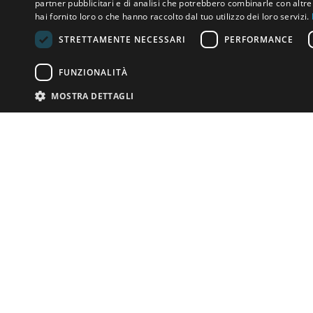
partner pubblicitari e di analisi che potrebbero combinarle con altr
hai fornito loro o che hanno raccolto dal tuo utilizzo dei loro servizi.
STRETTAMENTE NECESSARI
PERFORMANCE
FUNZIONALITÀ
MOSTRA DETTAGLI
Email:
info-i
Telefono:
+39
Hai qualcosa vendere?
contatta la casa d'aste
Soluzioni personalizzate per le Case d'Asta
Altri dettagli
© bidspirit. Tutti 