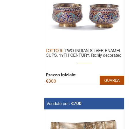
LOTTO
9
:
TWO INDIAN SILVER ENAMEL
CUPS, 19TH CENTURY.
Richly decorated
with ...
Prezzo iniziale:
€
300
GUARDA
€700
Venduto per: