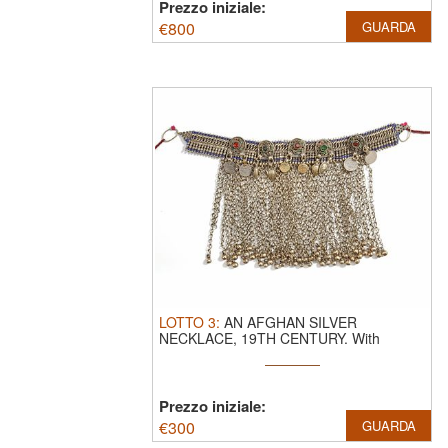
Prezzo iniziale:
€
800
GUARDA
LOTTO
3
:
AN AFGHAN SILVER
NECKLACE, 19TH CENTURY.
With
chains, coin ...
Prezzo iniziale:
€
300
GUARDA