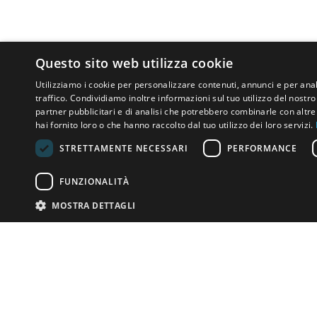
Questo sito web utilizza cookie
Utilizziamo i cookie per personalizzare contenuti, annunci e per anal
traffico. Condividiamo inoltre informazioni sul tuo utilizzo del nostro 
partner pubblicitari e di analisi che potrebbero combinarle con altr
hai fornito loro o che hanno raccolto dal tuo utilizzo dei loro servizi.
STRETTAMENTE NECESSARI
PERFORMANCE
FUNZIONALITÀ
MOSTRA DETTAGLI
Email:
info-i
Telefono:
+39
Hai qualcosa vendere?
contatta la casa d'aste