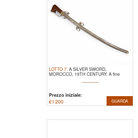
LOTTO
7
:
A SILVER SWORD,
MOROCCO, 19TH CENTURY.
A fine
Moroccan sword with ...
Prezzo iniziale:
€
1 200
GUARDA