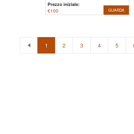
Prezzo iniziale:
€
100
GUARDA
1
2
3
4
5